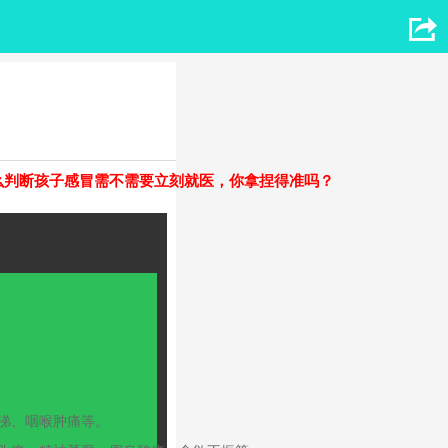

么判断孩子感冒需不需要立刻就医，你拿捏得准吗？
涕、咽喉肿痛等。