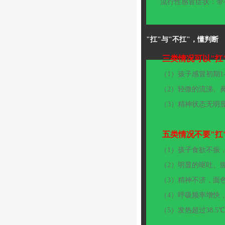
　　流行性感冒症状：带
"扛"与"不扛"，懂判断
　　三类情况可以"扛
　　（1）孩子感冒初期1
　　（2）轻微的流涕、
　　（3）精神状态无明
五类情况不要"扛
　　（1）孩子食欲不振
　　（2）明显的呕吐、
　　（3）精神不济，面
　　（4）呼吸频率增快
　　（5）发热超过38.