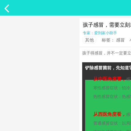

孩子感冒，需要立刻
专家：爱到家小助手
其他
标签：
感冒
孩子得感冒，并不一定要
铲除感冒菌前，先知道
从中医角度看，
感
　　寒性感冒症状：怕冷
　　热性感冒症状：热感
从西医角度看，
感
　　普通感冒症状：以局