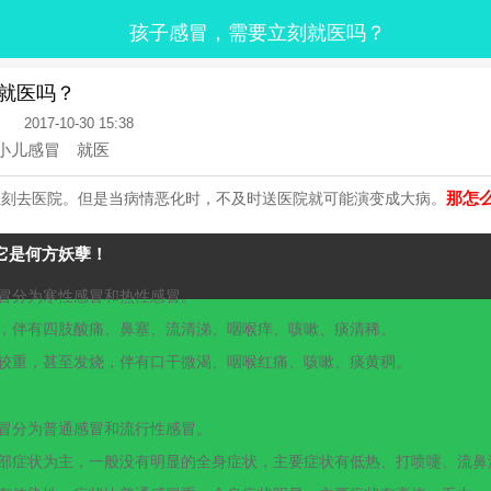
孩子感冒，需要立刻就医吗？
就医吗？
2017-10-30 15:38
小儿感冒
就医
那怎
立刻去医院。但是当病情恶化时，不及时送医院就可能演变成大病。
它是何方妖孽！
冒分为寒性感冒和热性感冒。
，伴有四肢酸痛、鼻塞、流清涕、咽喉痒、咳嗽、痰清稀。
较重，甚至发烧，伴有口干微渴、咽喉红痛、咳嗽、痰黄稠。
冒分为普通感冒和流行性感冒。
部症状为主，一般没有明显的全身症状，主要症状有低热、打喷嚏、流鼻