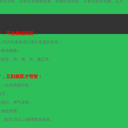
有传染性，症状比普通感冒重，全身症状明显，主要症状有高烧，乏力、
"，不急着送医院：
-2天内无发热或只是中低度的发热；
鼻塞或咽痛；
显改变，吃、喝、拉、撒正常。
"，立刻就医才明智
：
，一点东西都不吃；
腹泻；
色苍白，脾气变差；
，喘息明显；
5℃，超过1天以上物理降温无效。